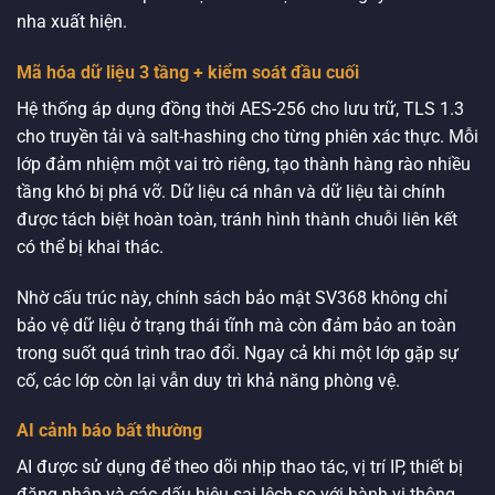
nha xuất hiện.
Mã hóa dữ liệu 3 tầng + kiểm soát đầu cuối
Hệ thống áp dụng đồng thời AES-256 cho lưu trữ, TLS 1.3
cho truyền tải và salt-hashing cho từng phiên xác thực. Mỗi
lớp đảm nhiệm một vai trò riêng, tạo thành hàng rào nhiều
tầng khó bị phá vỡ. Dữ liệu cá nhân và dữ liệu tài chính
được tách biệt hoàn toàn, tránh hình thành chuỗi liên kết
có thể bị khai thác.
Nhờ cấu trúc này, chính sách bảo mật SV368 không chỉ
bảo vệ dữ liệu ở trạng thái tĩnh mà còn đảm bảo an toàn
trong suốt quá trình trao đổi. Ngay cả khi một lớp gặp sự
cố, các lớp còn lại vẫn duy trì khả năng phòng vệ.
AI cảnh báo bất thường
AI được sử dụng để theo dõi nhịp thao tác, vị trí IP, thiết bị
đăng nhập và các dấu hiệu sai lệch so với hành vi thông