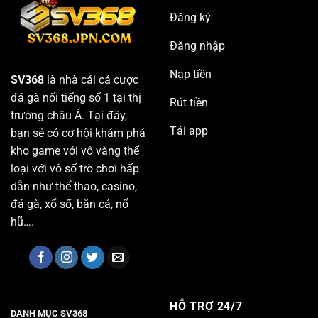
Đăng ký
Đăng nhập
Nạp tiền
SV368
là nhà cái cá cược
đá gà nổi tiếng số 1 tại thị
Rút tiền
trường châu Á. Tại đây,
Tải app
bạn sẽ có cơ hội khám phá
kho game với vô vàng thể
loại với vô số trò chơi hấp
dẫn như thể thao, casino,
đá gà, xổ số, bắn cá, nổ
hũ….
HỖ TRỢ 24/7
DANH MỤC SV368