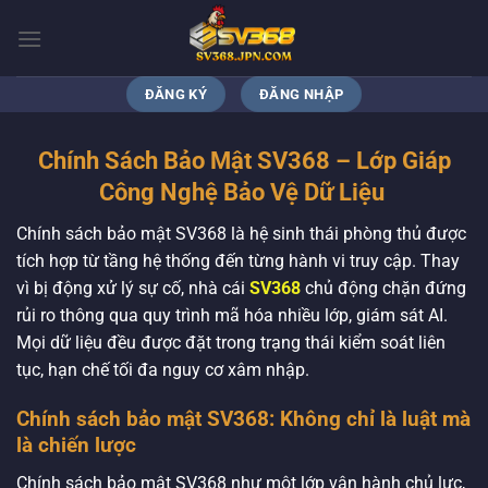
Bỏ
qua
nội
dung
ĐĂNG KÝ
ĐĂNG NHẬP
Chính Sách Bảo Mật SV368 – Lớp Giáp
Công Nghệ Bảo Vệ Dữ Liệu
Chính sách bảo mật SV368 là hệ sinh thái phòng thủ được
tích hợp từ tầng hệ thống đến từng hành vi truy cập. Thay
vì bị động xử lý sự cố, nhà cái
SV368
chủ động chặn đứng
rủi ro thông qua quy trình mã hóa nhiều lớp, giám sát AI.
Mọi dữ liệu đều được đặt trong trạng thái kiểm soát liên
tục, hạn chế tối đa nguy cơ xâm nhập.
Chính sách bảo mật SV368: Không chỉ là luật mà
là chiến lược
Chính sách bảo mật SV368 như một lớp vận hành chủ lực,