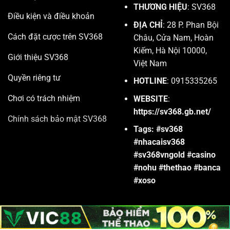
THƯƠNG HIỆU
: SV368
Điều kiện và điều khoản
ĐỊA CHỈ
: 28 P. Phan Bội
Cách đặt cược trên SV368
Châu, Cửa Nam, Hoàn
Kiếm, Hà Nội 10000,
Giới thiệu SV368
Việt Nam
Quyền riêng tư
HOTLINE
: 0915335265
Chơi có trách nhiệm
WEBSITE
:
https://sv368.gb.net/
Chính sách bảo mật SV368
Tags: #sv368
#nhacaisv368
#sv368vngold #casino
#nohu #thethao #banca
#xoso