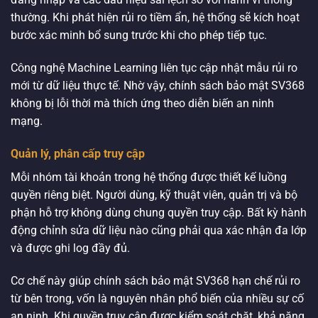
thường. Khi phát hiện rủi ro tiềm ẩn, hệ thống sẽ kích hoạt
bước xác minh bổ sung trước khi cho phép tiếp tục.
Công nghệ Machine Learning liên tục cập nhật mẫu rủi ro
mới từ dữ liệu thực tế. Nhờ vậy, chính sách bảo mật SV368
không bị lỗi thời mà thích ứng theo diễn biến an ninh
mạng.
Quản lý, phân cấp truy cập
Mỗi nhóm tài khoản trong hệ thống được thiết kế luồng
quyền riêng biệt. Người dùng, kỹ thuật viên, quản trị và bộ
phận hỗ trợ không dùng chung quyền truy cập. Bất kỳ hành
động chỉnh sửa dữ liệu nào cũng phải qua xác nhận đa lớp
và được ghi log đầy đủ.
Cơ chế này giúp chính sách bảo mật SV368 hạn chế rủi ro
từ bên trong, vốn là nguyên nhân phổ biến của nhiều sự cố
an ninh. Khi quyền truy cập được kiểm soát chặt, khả năng