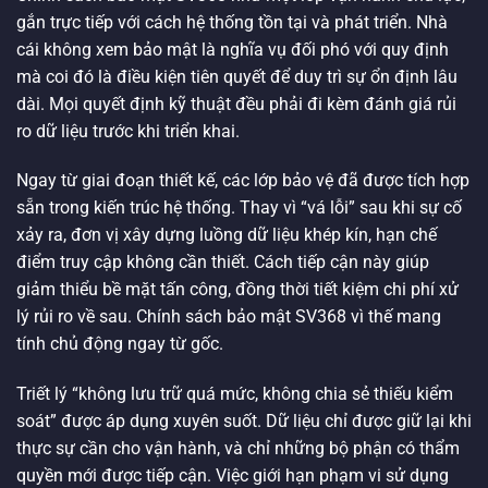
gắn trực tiếp với cách hệ thống tồn tại và phát triển. Nhà
cái không xem bảo mật là nghĩa vụ đối phó với quy định
mà coi đó là điều kiện tiên quyết để duy trì sự ổn định lâu
dài. Mọi quyết định kỹ thuật đều phải đi kèm đánh giá rủi
ro dữ liệu trước khi triển khai.
Ngay từ giai đoạn thiết kế, các lớp bảo vệ đã được tích hợp
sẵn trong kiến trúc hệ thống. Thay vì “vá lỗi” sau khi sự cố
xảy ra, đơn vị xây dựng luồng dữ liệu khép kín, hạn chế
điểm truy cập không cần thiết. Cách tiếp cận này giúp
giảm thiểu bề mặt tấn công, đồng thời tiết kiệm chi phí xử
lý rủi ro về sau. Chính sách bảo mật SV368 vì thế mang
tính chủ động ngay từ gốc.
Triết lý “không lưu trữ quá mức, không chia sẻ thiếu kiểm
soát” được áp dụng xuyên suốt. Dữ liệu chỉ được giữ lại khi
thực sự cần cho vận hành, và chỉ những bộ phận có thẩm
quyền mới được tiếp cận. Việc giới hạn phạm vi sử dụng