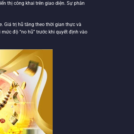
iển thị công khai trên giao diện. Sự phân
Giá trị hũ tăng theo thời gian thực và
i mức độ “no hũ” trước khi quyết định vào