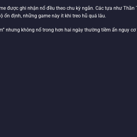
me được ghi nhận nổ đều theo chu kỳ ngắn. Các tựa như Thần
 ổn định, những game này ít khi treo hũ quá lâu.
ắm” nhưng không nổ trong hơn hai ngày thường tiềm ẩn nguy cơ 