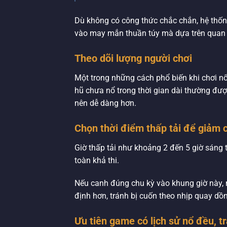
Dù không có công thức chắc chắn, hệ thốn
vào may mắn thuần túy mà dựa trên quan s
Theo dõi lượng người chơi
Một trong những cách phổ biến khi chơi n
hũ chưa nổ trong thời gian dài thường được
nên dễ dàng hơn.
Chọn thời điểm thấp tải để giảm 
Giờ thấp tải như khoảng 2 đến 5 giờ sáng
toàn khả thi.
Nếu canh đúng chu kỳ vào khung giờ này, n
định hơn, tránh bị cuốn theo nhịp quay d
Ưu tiên game có lịch sử nổ đều, tr