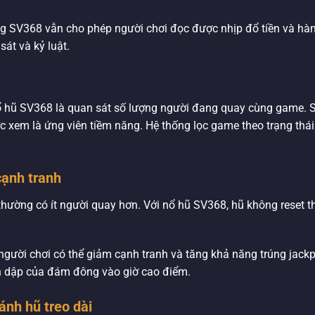
g SV368 vẫn cho phép người chơi đọc được nhịp đổ tiền và hàn
át và kỷ luật.
ổ hũ SV368 là quan sát số lượng người đang quay cùng game. Sl
 xem là ứng viên tiềm năng. Hệ thống lọc game theo trạng thái 
cạnh tranh
 thường có ít người quay hơn. Với nổ hũ SV368, hũ không reset
gười chơi có thể giảm cạnh tranh và tăng khả năng trúng jackpo
ồn dập của đám đông vào giờ cao điểm.
ánh hũ treo dài