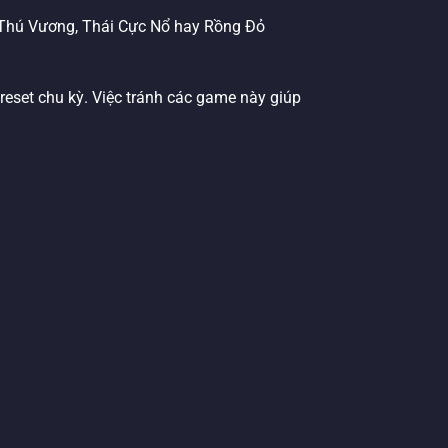
 Thú Vương, Thái Cực Nổ hay Rồng Đỏ
reset chu kỳ. Việc tránh các game này giúp