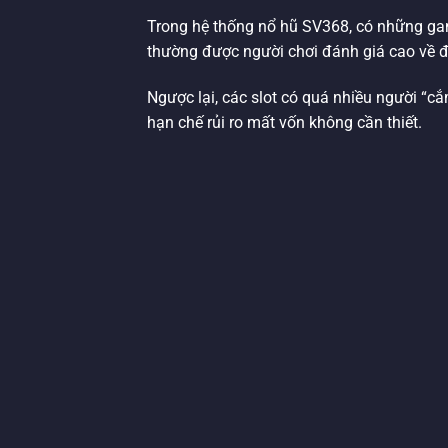
Trong hệ thống nổ hũ SV368, có những ga
thường được người chơi đánh giá cao về độ
Ngược lại, các slot có quá nhiều người “c
hạn chế rủi ro mất vốn không cần thiết.