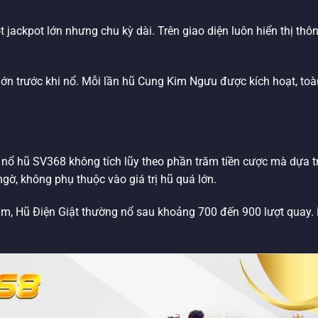
ackpot lớn nhưng chu kỳ dài. Trên giao diện luôn hiển thị thôn
lớn trước khi nổ. Mỗi lần hũ Cung Kim Ngưu được kích hoạt, to
g nổ hũ SV368 không tích lũy theo phần trăm tiền cược mà dựa t
ngờ, không phụ thuộc vào giá trị hũ quá lớn.
ăm, Hũ Điện Giật thường nổ sau khoảng 700 đến 900 lượt quay. 