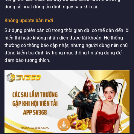
dụng sẽ hoạt động ổn định ngay sau khi cài.
Không update bản mới
Sử dụng phiên bản cũ trong thời gian dài có thể dẫn đến lỗi
hiển thị hoặc không nhận diện được tài khoản. Hệ thống
thường có thông báo cập nhật, nhưng người dùng nên chủ
động kiểm tra định kỳ trong mục thông tin ứng dụng để
đảm bảo tương thích.