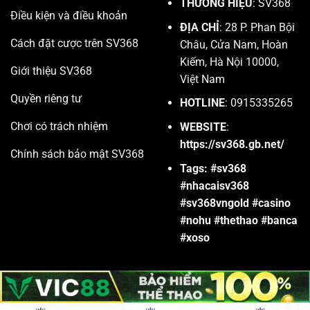
THƯƠNG HIỆU
: SV368
Điều kiện và điều khoản
ĐỊA CHỈ
: 28 P. Phan Bội
Cách đặt cược trên SV368
Châu, Cửa Nam, Hoàn
Kiếm, Hà Nội 10000,
Giới thiệu SV368
Việt Nam
Quyền riêng tư
HOTLINE
: 0915335265
Chơi có trách nhiệm
WEBSITE
:
https://sv368.gb.net/
Chính sách bảo mật SV368
Tags: #sv368
#nhacaisv368
#sv368vngold #casino
#nohu #thethao #banca
#xoso