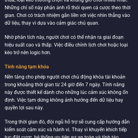
Những chỉ số này phản ánh rõ thói quen cá cược theo thời
gian. Chơi có trách nhiệm gắn liền với việc nhìn thẳng vào
dữ liệu, thay vì dựa vào cảm giác chủ quan.
Nhờ phân tích này, người chơi có thể nhận ra giai đoạn
hiệu suất cao và thấp. Việc điều chỉnh lịch chơi hoặc loại
kèo trở nên logic hơn.
Tính năng tạm khóa
Nền tảng cho phép người chơi chủ động khóa tài khoản
trong khoảng thời gian từ 24 giờ đến 7 ngày. Tính năng
này được thiết kế dành cho những lúc cảm xúc không ổn
định. Việc tạm dừng không ảnh hưởng đến dữ liệu hay
quyền lợi sau này.
Trong thời gian đó, đội ngũ hỗ trợ sẽ cung cấp hướng dẫn
kiểm soát cảm xúc và hành vi. Thay vì khuyến khích tiếp
tục đặt cược, hệ thống ưu tiên sự an toàn và tỉnh táo.