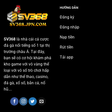
HƯỚNG DẪN
Đăng ký
Đăng nhập
Nạp tiền
SV368
là nhà cái cá cược
đá gà nổi tiếng số 1 tại thị
Rút tiền
trường châu Á. Tại đây,
Tải app
bạn sẽ có cơ hội khám phá
kho game với vô vàng thể
loại với vô số trò chơi hấp
dẫn như thể thao, casino,
đá gà, xổ số, bắn cá, nổ
hũ….