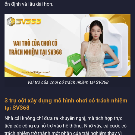
ổn định và lâu dài hơn.
Vai trò của chơi có trách nhiệm tại SV368
3 trụ cột xây dựng mô hình chơi có trách nhiệm
tại SV368
Nhà cái không chỉ đưa ra khuyến nghị, mà tích hợp trực
tiếp các công cụ hỗ trợ vào hệ thống. Nhờ vậy, cá cược có
trách nhiệm trở thành một phần của trải nghiệm thay vì