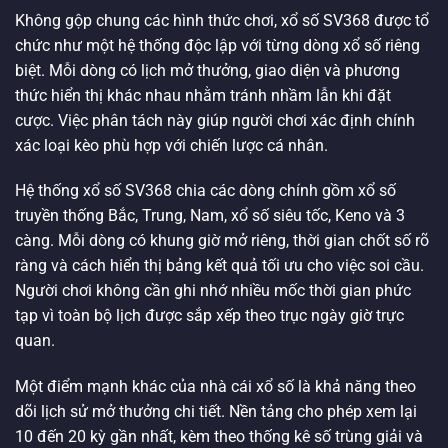
Không gộp chung các hình thức chơi, xổ số SV368 được tổ
chức như một hệ thống độc lập với từng dòng xổ số riêng
biệt. Mỗi dòng có lịch mở thưởng, giao diện và phương
thức hiển thị khác nhau nhằm tránh nhầm lẫn khi đặt
cược. Việc phân tách này giúp người chơi xác định chính
xác loại kèo phù hợp với chiến lược cá nhân.
Hệ thống xổ số SV368 chia các dòng chính gồm xổ số
truyền thống Bắc, Trung, Nam, xổ số siêu tốc, Keno và 3
càng. Mỗi dòng có khung giờ mở riêng, thời gian chốt số rõ
ràng và cách hiển thị bảng kết quả tối ưu cho việc soi cầu.
Người chơi không cần ghi nhớ nhiều mốc thời gian phức
tạp vì toàn bộ lịch được sắp xếp theo trục ngày giờ trực
quan.
Một điểm mạnh khác của nhà cái xổ số là khả năng theo
dõi lịch sử mở thưởng chi tiết. Nền tảng cho phép xem lại
10 đến 20 kỳ gần nhất, kèm theo thống kê số trùng giải và