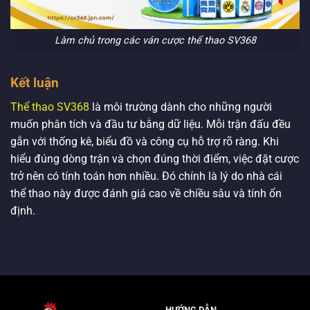
Làm chủ trong các ván cược thể thao SV368
Kết luận
Thể thao SV368
là môi trường dành cho những người
muốn phân tích và đầu tư bằng dữ liệu. Mỗi trận đấu đều
gắn với thống kê, biểu đồ và công cụ hỗ trợ rõ ràng. Khi
hiểu đúng dòng trận và chọn đúng thời điểm, việc đặt cược
trở nên có tính toán hơn nhiều. Đó chính là lý do nhà cái
thể thao này được đánh giá cao về chiều sâu và tính ổn
định.
HƯỚNG DẪN