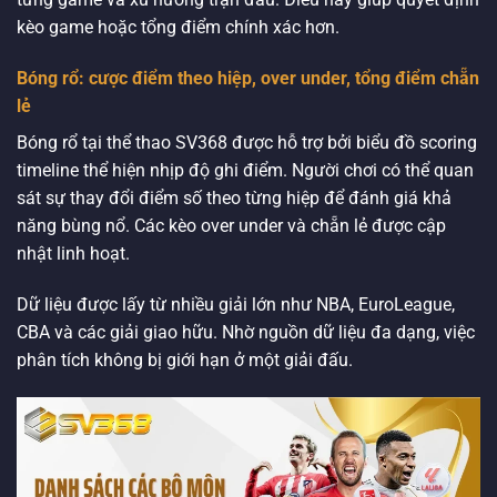
kèo game hoặc tổng điểm chính xác hơn.
Bóng rổ: cược điểm theo hiệp, over under, tổng điểm chẵn
lẻ
Bóng rổ tại thể thao SV368 được hỗ trợ bởi biểu đồ scoring
timeline thể hiện nhịp độ ghi điểm. Người chơi có thể quan
sát sự thay đổi điểm số theo từng hiệp để đánh giá khả
năng bùng nổ. Các kèo over under và chẵn lẻ được cập
nhật linh hoạt.
Dữ liệu được lấy từ nhiều giải lớn như NBA, EuroLeague,
CBA và các giải giao hữu. Nhờ nguồn dữ liệu đa dạng, việc
phân tích không bị giới hạn ở một giải đấu.