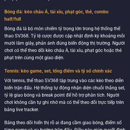
Bóng đá: kèo châu Á, tài xỉu, phạt góc, thẻ, combo
half/full
Bóng đá là bộ môn chiếm tỷ trọng lớn trong hệ thống thể
thao SV368. Tỷ lệ cược được cập nhật định kỳ khoảng mỗi
mười lăm giây, phản ánh đúng biến động thị trường. Người
chơi có thể theo dõi kèo châu Á, tài xỉu, phạt góc hoặc thẻ
phạt trên cùng một giao diện.
Tennis: kèo game, set, tổng điểm và tỷ số chính xác
Với tennis, thể thao SV368 tập trung vào các kèo theo diễn
biến trận đấu. Hệ thống tự động nhận diện chuỗi thắng set,
tỷ lệ giao bóng và break point để hỗ trợ phân tích. Người
chơi không cần tự ghi nhớ mà có thể theo dõi trực tiếp trên
bảng live tracker.
Bảng theo dõi hiển thị rõ ai đang cầm giao bóng, điểm số
từng game và xu hướng trận đấu. Điều này giúp quyết định