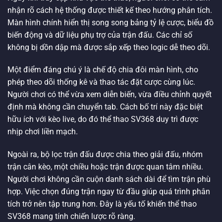
nhận rõ cách hệ thống được thiết kế theo hướng phân tích.
Màn hình chính hiển thị song song bảng tỷ lệ cược, biểu đồ
biến động và dữ liệu phụ trợ của trận đấu. Các chỉ số
không bị dồn dập mà được sắp xếp theo logic dễ theo dõi.
Một điểm đáng chú ý là chế độ chia đôi màn hình, cho
phép theo dõi thống kê và thao tác đặt cược cùng lúc.
Người chơi có thể vừa xem diễn biến, vừa điều chỉnh quyết
định mà không cần chuyển tab. Cách bố trí này đặc biệt
hữu ích với kèo live, do đó thể thao SV368 duy trì được
nhịp chơi liền mạch.
Ngoài ra, bộ lọc trận đấu được chia theo giải đấu, nhóm
trận cân kèo, một chiều hoặc trận được quan tâm nhiều.
Người chơi không cần cuộn danh sách dài để tìm trận phù
hợp. Việc chọn đúng trận ngay từ đầu giúp quá trình phân
tích trở nên tập trung hơn. Đây là yếu tố khiến thể thao
SV368 mang tính chiến lược rõ ràng.