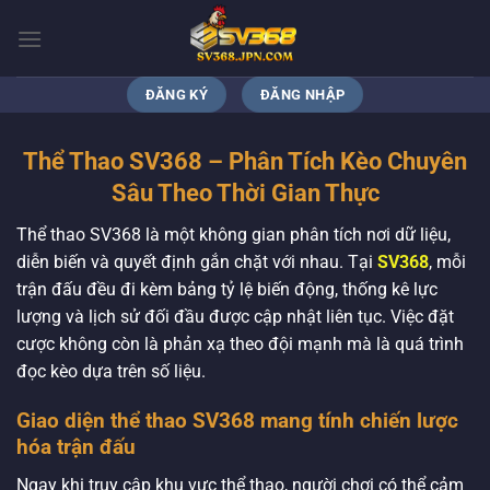
Bỏ
qua
nội
dung
ĐĂNG KÝ
ĐĂNG NHẬP
Thể Thao SV368 – Phân Tích Kèo Chuyên
Sâu Theo Thời Gian Thực
Thể thao SV368 là một không gian phân tích nơi dữ liệu,
diễn biến và quyết định gắn chặt với nhau. Tại
SV368
, mỗi
trận đấu đều đi kèm bảng tỷ lệ biến động, thống kê lực
lượng và lịch sử đối đầu được cập nhật liên tục. Việc đặt
cược không còn là phản xạ theo đội mạnh mà là quá trình
đọc kèo dựa trên số liệu.
Giao diện thể thao SV368 mang tính chiến lược
hóa trận đấu
Ngay khi truy cập khu vực thể thao, người chơi có thể cảm