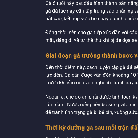
Gà ở tuổi này bắt đầu hình thành bản năn
gà đá lúc này cần tập trung vào phản xạ v
bật cao, kết hợp với cho chạy quanh chuồng
Đồng thời, nên cho gà tiếp xúc dần với các
mắt, dáng đi và tư thế thủ khi bị đe dọa s
Giai đoạn gà trưởng thành bước v
Đến thời điểm này, cách luyện tập gà đá 
lực đòn. Gà cần được vần đòn khoảng 10-15
Trước khi vần nên vào nghệ để tránh xây xá
Ngoài ra, chế độ ăn phải được tính toán kỹ
lúa mầm. Nước uống nên bổ sung vitamin t
để tránh tình trạng gà bị bể pin, xuống sức
Thời kỳ dưỡng gà sau mỗi trận đ