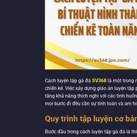
Cách luyện tập gà đá
SV368
là một trong 
chiến kê. Việc xây dựng giáo án luyện tập
tăng khả năng thích nghi với các tình huốn
mọi bước đi đều cần sự tính toán và am hi
Quy trình tập luyện cơ b
Bước đầu trong cách luyện tập gà đá là thi