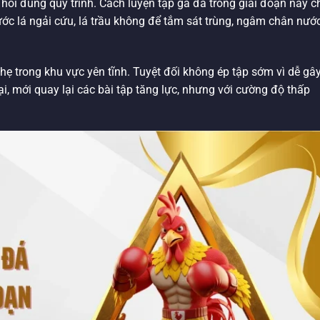
 hồi đúng quy trình. Cách luyện tập gà đá trong giai đoạn này c
ước lá ngải cứu, lá trầu không để tắm sát trùng, ngâm chân nướ
nhẹ trong khu vực yên tĩnh. Tuyệt đối không ép tập sớm vì dễ gâ
ại, mới quay lại các bài tập tăng lực, nhưng với cường độ thấp