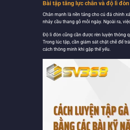
Bài tập tăng lực chân và độ lì đòn
Chân mạnh là nền tảng cho cú đá chính xác
nhảy cầu thang gỗ mỗi ngày. Ngoài ra, việ
Độ lì đòn cũng cần được rèn luyện thông q
Trong lúc tập, cần giám sát chặt chẽ để t
cách thông minh khi gặp thế yếu.