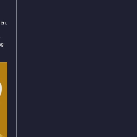
iên.
.
ng