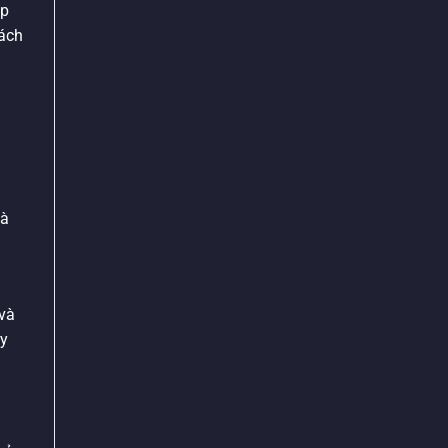
ập
cách
và
 và
ay