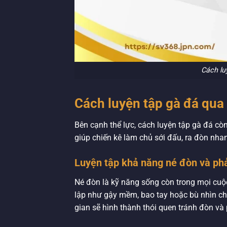
Cách lu
Cách luyện tập gà đá qua
Bên cạnh thể lực, cách luyện tập gà đá cò
giúp chiến kê làm chủ sới đấu, ra đòn nha
Luyện tập khả năng né đòn và phả
Né đòn là kỹ năng sống còn trong mọi cuộc
lập như gậy mềm, bao tay hoặc bù nhìn c
gian sẽ hình thành thói quen tránh đòn và