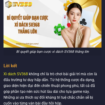
Bí quyết giúp bạn cược xì dách SV368 thắng lớn
Lời kết
Xì dách SV368
không chỉ là trò chơi bài giải trí mà còn là
đấu trường tư duy hấp dẫn. Từ hệ thống cược đa dạng,
giao diện hiện đại đến chiến thuật phong phú, tất cả đã
góp phần tạo nên sức hút lâu dài cho tựa game này.
Những ai ưa thích sự đối kháng trí tuệ chắc chắn sẽ bị
cuốn vào từng ván bài đầy hồi hộp.