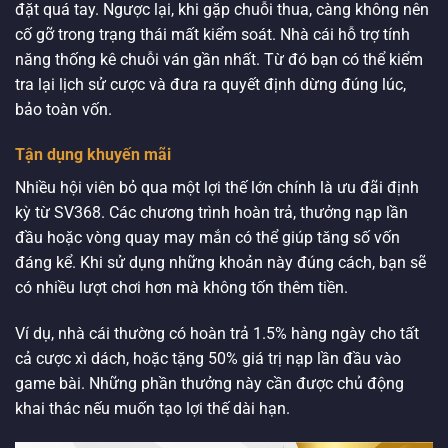
đặt quá tay. Ngược lại, khi gặp chuỗi thua, càng không nên
cố gỡ trong trạng thái mất kiểm soát. Nhà cái hỗ trợ tính
năng thống kê chuỗi ván gần nhất. Từ đó bạn có thể kiểm
tra lại lịch sử cược và đưa ra quyết định dừng đúng lúc,
bảo toàn vốn.
Tận dụng khuyến mãi
Nhiều hội viên bỏ qua một lợi thế lớn chính là ưu đãi định
kỳ từ SV368. Các chương trình hoàn trả, thưởng nạp lần
đầu hoặc vòng quay may mắn có thể giúp tăng số vốn
đáng kể. Khi sử dụng những khoản này đúng cách, bạn sẽ
có nhiều lượt chơi hơn mà không tốn thêm tiền.
Ví dụ, nhà cái thường có hoàn trả 1.5% hàng ngày cho tất
cả cược xì dách, hoặc tặng 50% giá trị nạp lần đầu vào
game bài. Những phần thưởng này cần được chủ động
khai thác nếu muốn tạo lợi thế dài hạn.