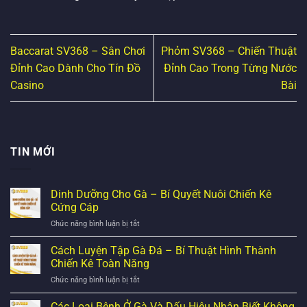
Baccarat SV368 – Sân Chơi
Phỏm SV368 – Chiến Thuật
Đỉnh Cao Dành Cho Tín Đồ
Đỉnh Cao Trong Từng Nước
Casino
Bài
TIN MỚI
Dinh Dưỡng Cho Gà – Bí Quyết Nuôi Chiến Kê
Cứng Cáp
Chức năng bình luận bị tắt
ở
Dinh
Dưỡng
Cách Luyện Tập Gà Đá – Bí Thuật Hình Thành
Cho
Chiến Kê Toàn Năng
Gà
Chức năng bình luận bị tắt
ở
–
Cách
Bí
Luyện
Các Loại Bệnh Ở Gà Và Dấu Hiệu Nhận Biết Không
Quyết