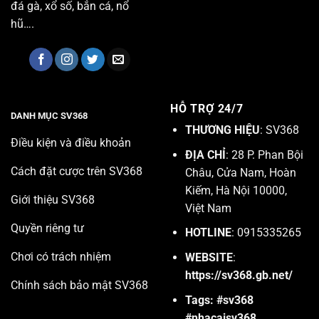
đá gà, xổ số, bắn cá, nổ
hũ….
HỖ TRỢ 24/7
DANH MỤC SV368
THƯƠNG HIỆU
: SV368
Điều kiện và điều khoản
ĐỊA CHỈ
: 28 P. Phan Bội
Cách đặt cược trên SV368
Châu, Cửa Nam, Hoàn
Kiếm, Hà Nội 10000,
Giới thiệu SV368
Việt Nam
Quyền riêng tư
HOTLINE
: 0915335265
Chơi có trách nhiệm
WEBSITE
:
https://sv368.gb.net/
Chính sách bảo mật SV368
Tags: #sv368
#nhacaisv368